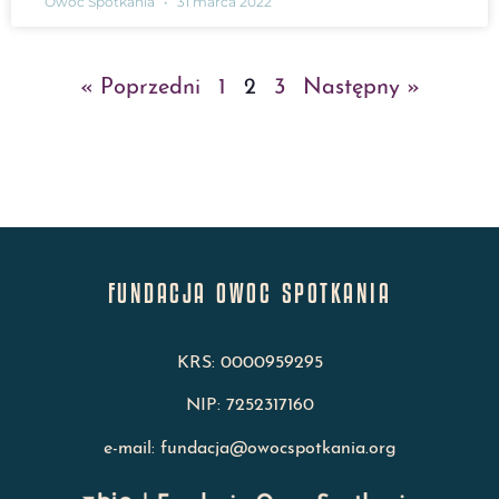
Owoc Spotkania
31 marca 2022
« Poprzedni
1
2
3
Następny »
FUNDACJA OWOC SPOTKANIA
KRS: 0000959295
NIP: 7252317160
e-mail: fundacja@owocspotkania.org