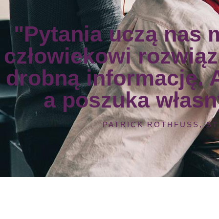
"Pytania uczą nas 
człowiekowi rozwiąz
drobną informację. 
a poszuka własn
PATRICK ROTHFUSS, S