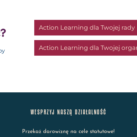
Action Learning dla Twojej rad
?
Action Learning dla Twojej organ
by
WESPRZYJ NASZĄ DZIAŁALNOŚĆ
Przekaż darowiznę na cele statutowe!