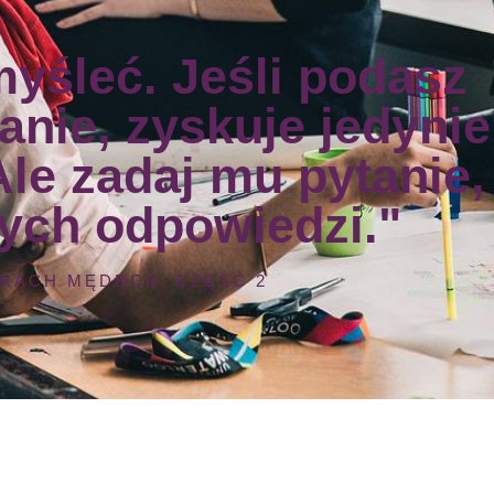
myśleć. Jeśli podasz
anie, zyskuje jedynie
Ale zadaj mu pytanie,
ych odpowiedzi."
TRACH MĘDRCA. CZĘŚĆ 2