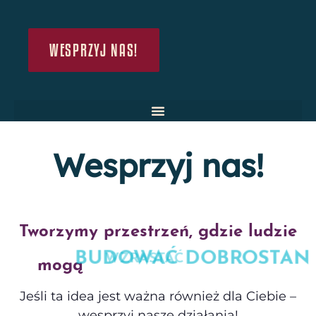
WESPRZYJ NAS!
Wesprzyj nas!
Tworzymy przestrzeń, gdzie ludzie
BUDOWAĆ DOBROSTAN
WZRASTAĆ
mogą
Jeśli ta idea jest ważna również dla Ciebie –
wesprzyj nasze działania!