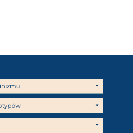
inizmu
eotypów