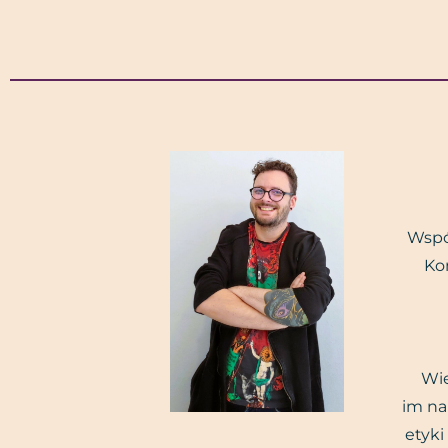
Wspó
Ko
Wie
im na
etyki