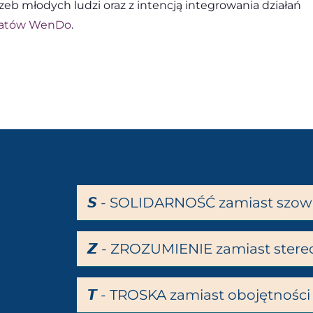
zeb młodych ludzi oraz z intencją integrowania działań
tatów WenDo
.
𝙎 - SOLIDARNOŚĆ zamiast szow
𝙕 - ZROZUMIENIE zamiast ster
𝙏 - TROSKA zamiast obojętności