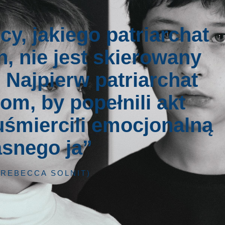
y, jakiego patriarchat
 nie jest skierowany
 Najpierw patriarchat
m, by popełnili akt
uśmiercili emocjonalną
asnego ja”
 REBECCA SOLNIT)