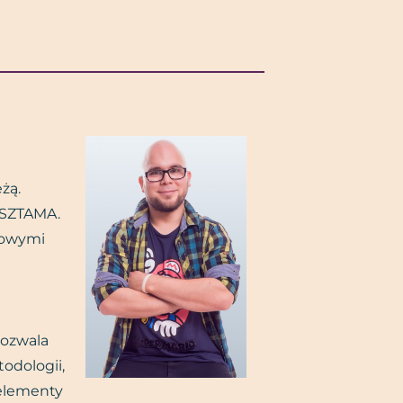
żą.
 SZTAMA.
gowymi
pozwala
odologii,
 elementy