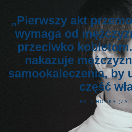
„Pierwszy akt przemoc
wymaga od mężczyzn,
przeciwko kobietom.
nakazuje mężczyzno
samookaleczenia, by 
część wł
BELL HOOKS (ZA: