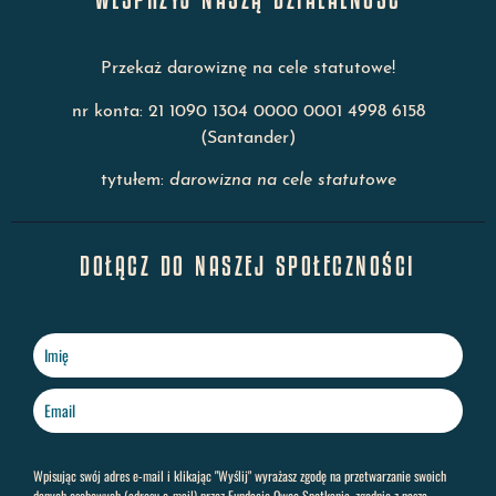
Przekaż darowiznę na cele statutowe!
nr konta: 21 1090 1304 0000 0001 4998 6158
(Santander)
tytułem:
darowizna na cele statutowe
DOŁĄCZ DO NASZEJ SPOŁECZNOŚCI
Wpisując swój adres e-mail i klikając "Wyślij" wyrażasz zgodę na przetwarzanie swoich
danych osobowych (adresu e-mail) przez Fundację Owoc Spotkania, zgodnie z naszą