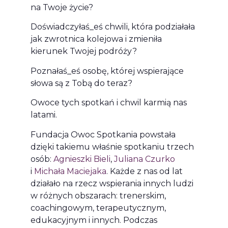
na Twoje życie?
Doświadczyłaś_eś chwili, która podziałała
jak zwrotnica kolejowa i zmieniła
kierunek Twojej podróży?
Poznałaś_eś osobę, której wspierające
słowa są z Tobą do teraz?
Owoce tych spotkań i chwil karmią nas
latami.
Fundacja Owoc Spotkania powstała
dzięki takiemu właśnie spotkaniu trzech
osób:
Agnieszki Bieli
,
Juliana Czurko
i
Michała Maciejaka
. Każde z nas od lat
działało na rzecz wspierania innych ludzi
w różnych obszarach: trenerskim,
coachingowym, terapeutycznym,
edukacyjnym i innych. Podczas