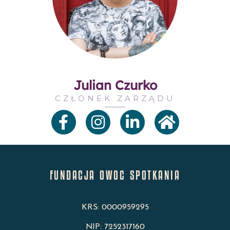
Julian Czurko
CZŁONEK ZARZĄDU
FUNDACJA OWOC SPOTKANIA
KRS: 0000959295
NIP: 7252317160